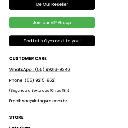
Be Our Reseller
Join our VIP Group
Find Let's Gym next to you!
CUSTOMER CARE
WhatsApp : (55) 99216-9346
Phone: (55) 9215-8621
(Segunda a Sexta das 10h as 18h)
Email: sac@letsgym.com.br
STORE