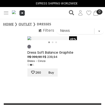
EXPRESS SHIPPING WORLDWIDE
0
HOME
❯
OUTLET
❯
DRESSES
Filters
40%
Dress Soft Balance Graphite
R$ 399,90
R$ 239,94
Dress - Cinza
S
M
L
260
Buy