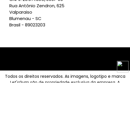
Rua Antônio Zendron, 625
Valparaiso
Blumenau - SC
Brasil - 89023203
Todos os direitos reservados. As imagens, logotipo e marca
Let'sGym são de propriedade exclusiva da empresa. A
reprodução, total ou parcial, sem autorização é proibida. LU
MARTINS CONFECÇÕES LTDA CNPJ: 20.071.305/0001-00 Rua
Antônio Zendron, 625 – Valparaíso Blumenau - SC, Brasil -
89023-203
System developed by:
Virtua Mega Store