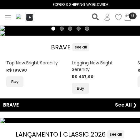
EXPRESS SHIPPING WORLDWIDE
0
BRAVE
see all
Top New Bright Serenity
Legging New Bright
S
Serenity
R$ 199,90
R
R$ 437,90
Buy
Buy
BRAVE
See All ❯
LANÇAMENTO | CLASSIC 2026
see all