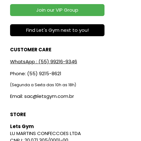
Join our VIP Group
Find Let's Gym next to you!
CUSTOMER CARE
WhatsApp : (55) 99216-9346
Phone: (55) 9215-8621
(Segunda a Sexta das 10h as 18h)
Email: sac@letsgym.com.br
STORE
Lets Gym
LU MARTINS CONFECCOES LTDA
CNPJ: 20.071.305/0001-00